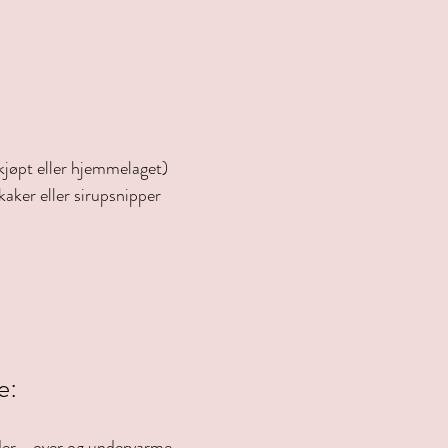
kjøpt eller hjemmelaget)
kaker eller sirupsnipper
e:
der - over og undervarme.