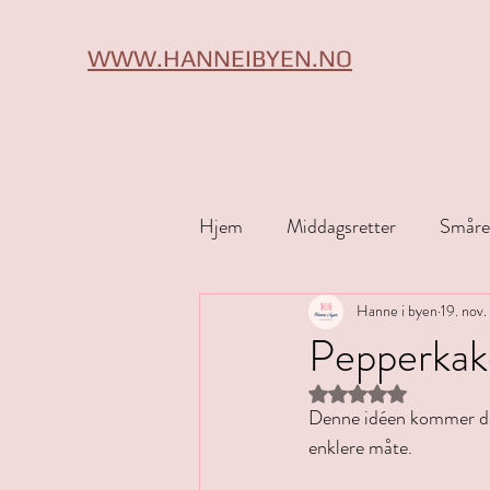
WWW.HANNEIBYEN.NO
Hjem
Middagsretter
Småre
Tips & triks
Hanne i byen
Halloween
19. nov
Pepperkak
Gitt NaN av 5 stjerne
Denne idéen kommer de
enklere måte.