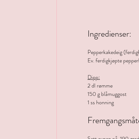
Ingredienser:
Pepperkakedeig (ferdig
Ev. ferdigkjøpte pepper
Dipp:
2 dl rømme
150 g blåmuggost
1 ss honning
Fremgangsmåt
Sett ovnen på  190 gra