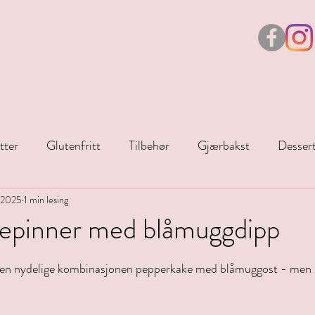
tter
Glutenfritt
Tilbehør
Gjærbakst
Desser
. 2025
Juleoppskrifter
1 min lesing
Påske
epinner med blåmuggdipp
r.
n nydelige kombinasjonen pepperkake med blåmuggost - men s