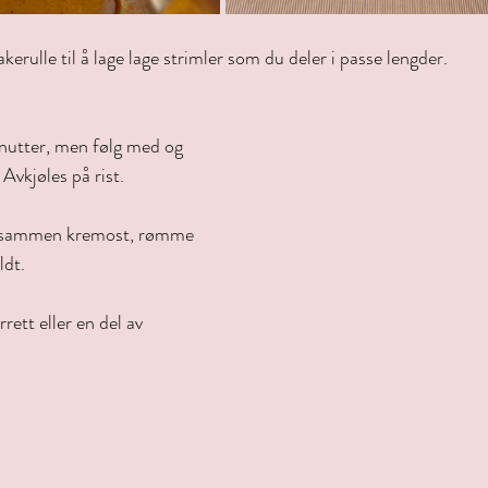
akerulle til å lage lage strimler som du deler i passe lengder.
nutter, men følg med og 
 Avkjøles på rist.
u sammen kremost, rømme 
ldt.
rett eller en del av 