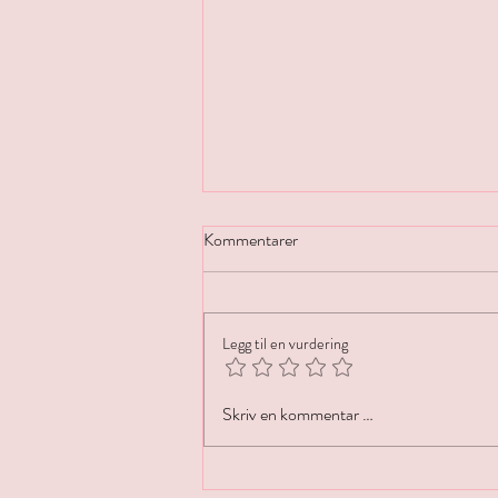
Kommentarer
Gløgg-sangria
Legg til en vurdering
Skriv en kommentar …