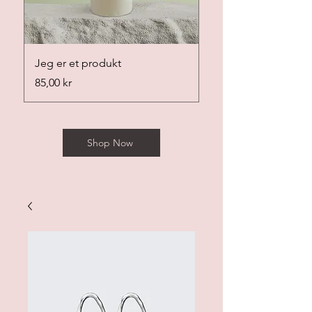
Jeg er et produkt
Jeg er et produkt
Pris
Pris
85,00 kr
20,00 kr
Shop Now