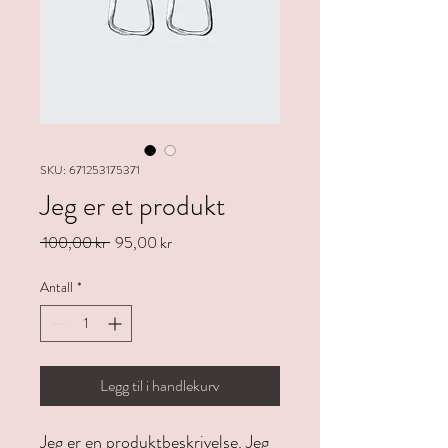
SKU: 671253175371
Jeg er et produkt
Vanlig
Salgspris
 100,00 kr 
95,00 kr
pris
Antall
*
Legg til i handlekurv
Jeg er en produktbeskrivelse. Jeg 