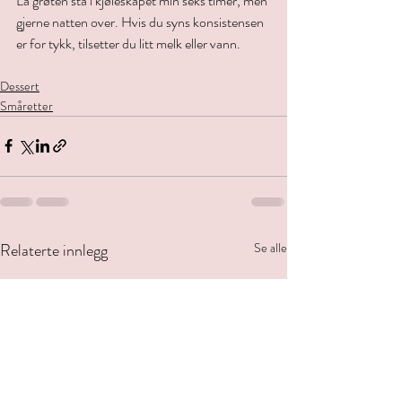
La grøten stå i kjøleskapet min seks timer, men 
gjerne natten over. Hvis du syns konsistensen 
er for tykk, tilsetter du litt melk eller vann. 
Dessert
Småretter
Relaterte innlegg
Se alle