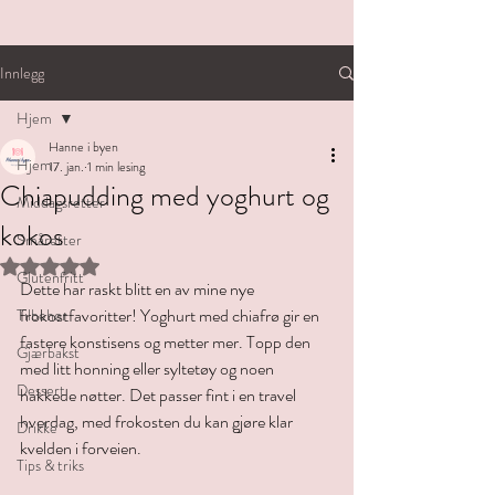
Innlegg
Hjem
Hanne i byen
Hjem
17. jan.
1 min lesing
Chiapudding med yoghurt og
Middagsretter
kokos
Småretter
Gitt NaN av 5 stjerner.
Glutenfritt
Dette har raskt blitt en av mine nye 
frokostfavoritter! Yoghurt med chiafrø gir en 
Tilbehør
fastere konstisens og metter mer. Topp den 
Gjærbakst
med litt honning eller syltetøy og noen 
Dessert
hakkede nøtter. Det passer fint i en travel 
hverdag, med frokosten du kan gjøre klar 
Drikke
kvelden i forveien.
Tips & triks