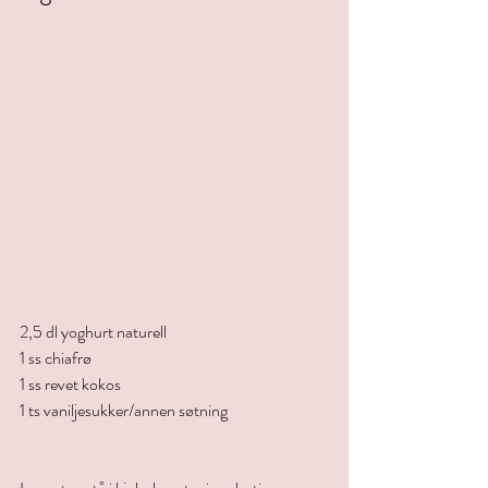
2,5 dl yoghurt naturell
1 ss chiafrø
1 ss revet kokos
1 ts vaniljesukker/annen søtning