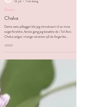
Hanne i byen
14. juli
1 min lesing
Dessert
Chalva
Dette søte pålegget ble jeg introdusert til av mine
svigerforeldre, første gang jeg besøkte de i Tel Aviv.
Chalva selges i mange varianter på de fargerike
markedene i byen, og i andre arabiske land. Ingredienser:
Ca 100 g pistasjnøtter uten skall En knivsodd salt (dropp
hvis du bruker saltede nøtter) 2 dl melkepulver 2 dl melis
1, 5 dl tahini (flytende type) 1 ts bakepulver 1 ts
vaniljepulver eller vaniljeessens Evt. ristede sesamfrø til
topping Fremgangsmåte: Bland sammen