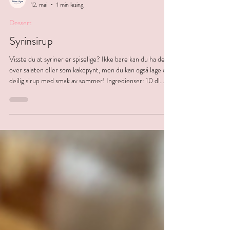
Hanne i byen
12. mai
1 min lesing
Dessert
Syrinsirup
Visste du at syriner er spiselige? Ikke bare kan du ha de
over salaten eller som kakepynt, men du kan også lage en
deilig sirup med smak av sommer! Ingredienser: 10 dl
syriner 5 dl sukker 5 dl vann Evt. kornblomster eller
blåbær for farge Fremgangmåte: Plukk syrinene fra et
sted som ikke er rett ved en trafikkert vei. Skyll
blomstene og plukk de av fra kvistene. Ha blomstene i en
stor kjele sammen med de andre ingrediensene, og kok
opp. La de stå og trekke i ca fem minutter,