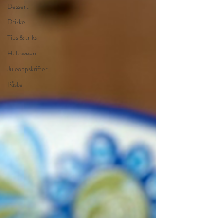
Dessert
Drikke
Tips & triks
Halloween
Juleoppskrifter
Påske