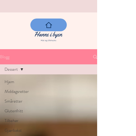
Blogg
Dessert
Hjem
Middagsretter
Småretter
Glutenfritt
Tilbehør
Gjærbakst