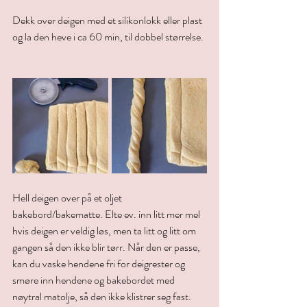
Dekk over deigen med et silikonlokk eller plast 
og la den heve i ca 60 min, til dobbel størrelse. 
Hell deigen over på et oljet 
bakebord/bakematte. Elte ev. inn litt mer mel 
hvis deigen er veldig løs, men ta litt og litt om 
gangen så den ikke blir tørr. Når den er passe, 
kan du vaske hendene fri for deigrester og 
smøre inn hendene og bakebordet med 
nøytral matolje, så den ikke klistrer seg fast.