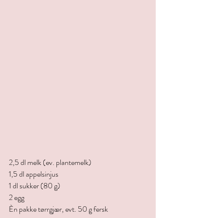
2,5 dl melk (ev. plantemelk)
1,5 dl appelsinjus
1 dl sukker (80 g)
2 egg
Èn pakke tørrgjær, evt. 50 g fersk