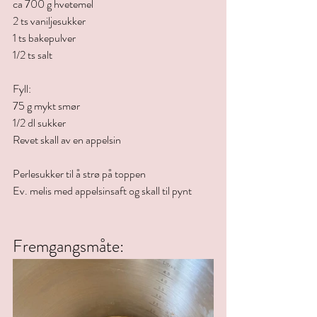
ca 700 g hvetemel 
2 ts vaniljesukker
1 ts bakepulver
1/2 ts salt
Fyll:
75 g mykt smør
1/2 dl sukker
Revet skall av en appelsin
Perlesukker til å strø på toppen
Ev. melis med appelsinsaft og skall til pynt
Fremgangsmåte: