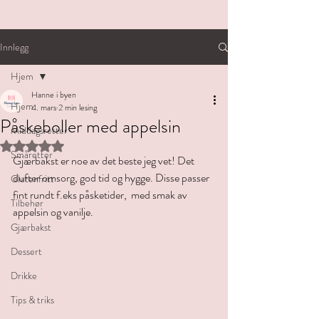
Innlegg
Hjem
Hanne i byen
Hjem
4. mars
2 min lesing
Påskeboller med appelsin
Middagsretter
Gitt NaN av 5 stjerner.
Småretter
Gjærbakst er noe av det beste jeg vet! Det 
dufter omsorg, god tid og hygge. Disse passer 
Glutenfritt
fint rundt f.eks påsketider,  med smak av 
Tilbehør
appelsin og vanilje.
Gjærbakst
Dessert
Drikke
Tips & triks