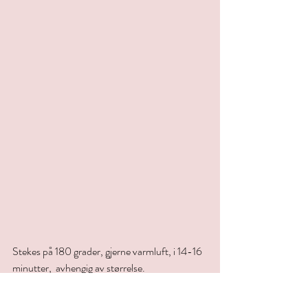
Stekes på 180 grader, gjerne varmluft, i 14-16 
minutter,  avhengig av størrelse.
Når bollene er avkjølt kan du drysse over siktet 