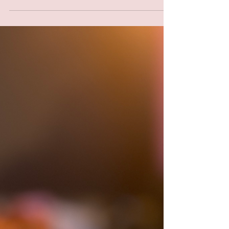
Hanne i byen
14. mars
1 min lesing
Dessert
Pasticcini di mandorla- sicilianske
mandelkaker (glutenfrie)
Disse kakene smakte jeg da jeg var i Roma i påsken for ca
10 år siden. Tiden flyr! Vi la merke til at de solgte disse
"marsipankakene" overalt, og måtte prøve de. De skuffet
ikke, men jeg har ikke smakt de siden. Nylig fant jeg ut at
de er superenkle å lage. Kun tre ingredienser - pluss evt.
smakstilsetning. Ingredienser (ca 16 kjeks) 8 dl mandelmel
5 dl melis (og litt ekstra til å rulle kakene i før steking) 2
egg Skallet fra én appelsin eller sitron 1 ss appelsinsaft 1 ts
s