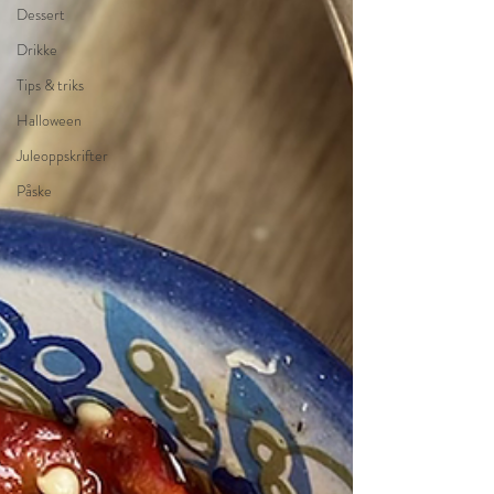
Dessert
Drikke
Tips & triks
Halloween
Juleoppskrifter
Påske