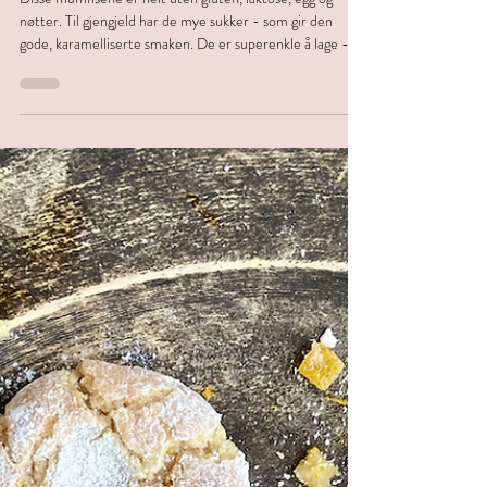
Hanne i byen
9. apr.
1 min lesing
Dessert
Allergivennlige bananmuffins
Disse muffinsene er helt uten gluten, laktose, egg og
nøtter. Til gjengjeld har de mye sukker - som gir den
gode, karamelliserte smaken. De er superenkle å lage - og
krever stort sett bare ingredienser de fleste har i skapet
fra før.