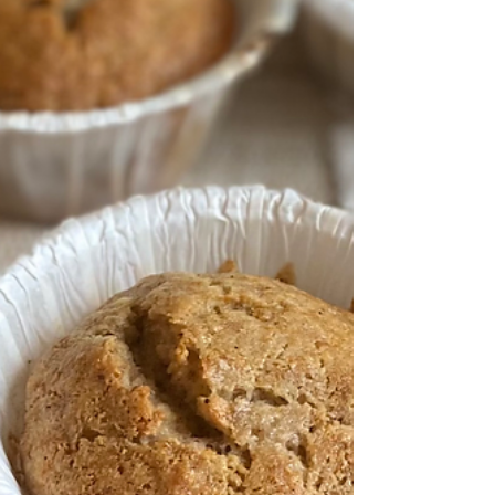
tørket reke. Ingredienser (ca to personer): Ca 120 g
risnudler Èn pakke fast tofu (evt.scampi/s