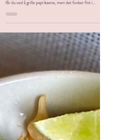
Grillet paprikasalat
Dette er enda en av mine svigermors (og
svigerbestemors) spesialiteter. Den aller beste smaken
får du ved å grille paprikaene, men det funker fint i
stekeovnen også. Ingredienser: Spiss, søt paprika
Olivenolje 2-3 hvitløksfedd 1 ss balsamico 1 ss sitronsaft
Salt og pepper etter smak Aluminiumsfolie
Fremgangsmåte: Varm stekeovnen til 200 grader og legg
paprikaene på et stekepapir eller i en ildfast form. La de
steke i ca 30 minutter, eller til skinnet begynner å bli sort
og de