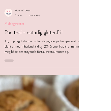
Hanne i byen
6. mai
2 min lesing
Middagsretter
Pad thai - naturlig glutenfri!
Jeg oppdaget denne retten da jeg var på backpackertur,
blant annet i Thailand, tidlig i 20-årene. Pad thai minner
meg både om støyende fortausrestauranter og
strandloungen på Ko thao. Det var tider! Jeg har forsøkt å
gjenskape den helt siden den gang, men aldri klart å "naile"
det helt - før nå! Det viser seg at det er et par
"hemmelige" ingredienser som skulle til; Tamarindsaus og