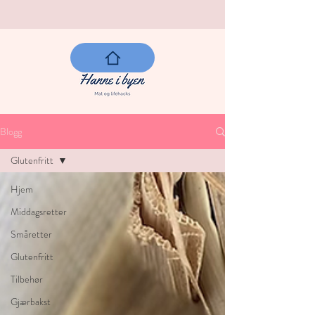
Blogg
Glutenfritt
Hjem
Middagsretter
Småretter
Glutenfritt
Tilbehør
Gjærbakst