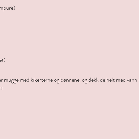
ampuré)
e:
ller mugge med kikerterne og bønnene, og dekk de helt med vann 
et.