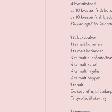
4 hvitløksfedd
ca 10 kvaster  frisk kor
ca 10 kvaster frisk bladp
Du kan også bruke andr
1 ts bakepulver
1 ts malt kummen
1 ts malt koriander
¼ ts malt allehånde/fiv
¼ ts malt kanel
¼ ts malt ingefær
¼ ts malt pepper
1 ts salt
Ev. sesamfrø, til steking
Frityrolje, til steking
Tahinisaus: