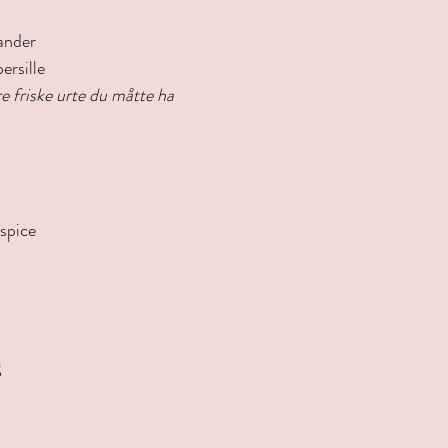
iander
ersille
e friske urte du måtte ha
espice
 