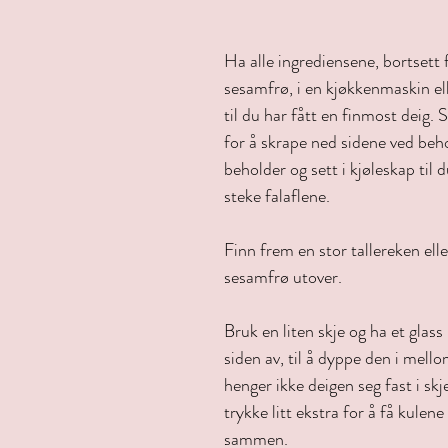
Ha alle ingrediensene, bortsett f
sesamfrø, i en kjøkkenmaskin ell
til du har fått en finmost deig.
for å skrape ned sidene ved beho
beholder og sett i kjøleskap til du
steke falaflene.
Finn frem en stor tallereken elle
sesamfrø utover.
Bruk en liten skje og ha et glas
siden av, til å dyppe den i mell
henger ikke deigen seg fast i sk
trykke litt ekstra for å få kulene 
sammen.