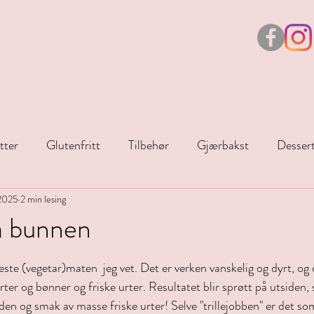
tter
Glutenfritt
Tilbehør
Gjærbakst
Desser
 2025
Juleoppskrifter
2 min lesing
Påske
ra bunnen
r.
este (vegetar)maten  jeg vet. Det er verken vanskelig og dyrt, og d
rter og bønner og friske urter. Resultatet blir sprøtt på utsiden, s
en og smak av masse friske urter! Selve "trillejobben" er det som