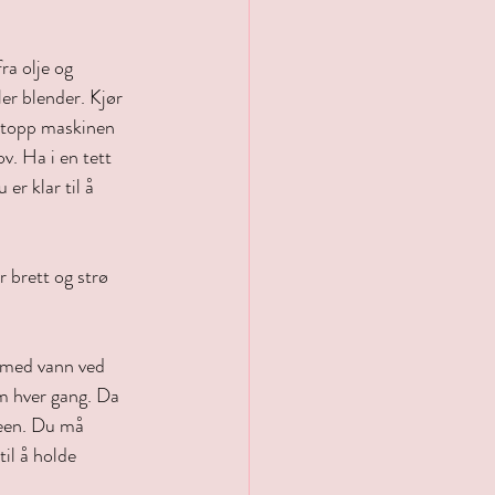
ra olje og 
er blender. Kjør 
 Stopp maskinen 
v. Ha i en tett 
 er klar til å 
r brett og strø 
s med vann ved 
om hver gang. Da 
jeen. Du må 
til å holde 