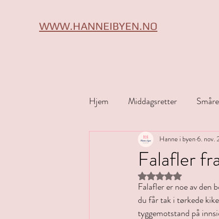
WWW.HANNEIBYEN.NO
Hjem
Middagsretter
Småre
Tips & triks
Hanne i byen
Halloween
6. nov.
Falafler f
Gitt NaN av 5 stjerne
Falafler er noe av den b
du får tak i tørkede kike
tyggemotstand på innsid