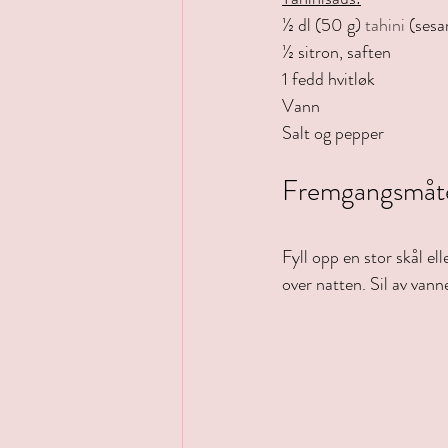
½ dl (50 g) 
tahini
 (ses
½ sitron, saften
1 fedd hvitløk
Vann
Salt og pepper
Fremgangsmåt
Fyll opp en stor skål e
over natten. Sil av vann