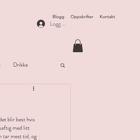
Blogg
Oppskrifter
Kontakt
Logg inn
t
Drikke
et blir best hvis 
aftig med litt 
 tar mest tid, og 