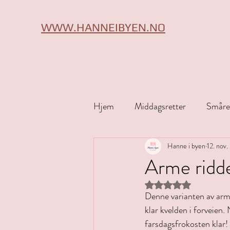
WWW.HANNEIBYEN.NO
Hjem
Middagsretter
Småre
Tips & triks
Hanne i byen
Halloween
12. nov.
Arme ridder
Gitt NaN av 5 stjerne
Denne varianten av arme 
klar kvelden i forveien.
farsdagsfrokosten klar!