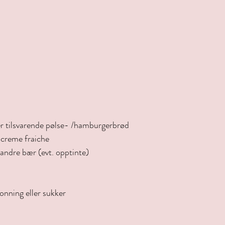
ler tilsvarende pølse- /hamburgerbrød 
 creme fraiche 
 andre bær (evt. opptinte)
onning eller sukker