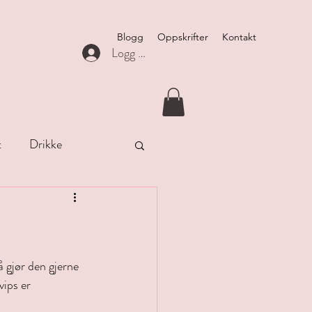
Blogg
Oppskrifter
Kontakt
Logg inn
t
Drikke
å gjør den gjerne 
vips er 