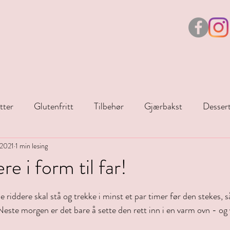
tter
Glutenfritt
Tilbehør
Gjærbakst
Desser
 2021
Juleoppskrifter
1 min lesing
Påske
e i form til far!
r.
riddere skal stå og trekke i minst et par timer før den stekes, s
 Neste morgen er det bare å sette den rett inn i en varm ovn - og 