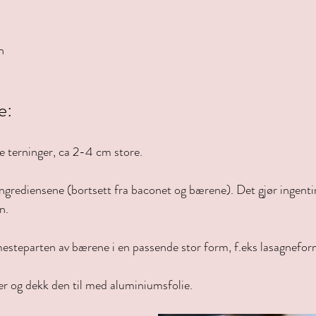
n
e:
e terninger, ca 2-4 cm store.
rediensene (bortsett fra baconet og bærene). Det gjør ingenting
n.
esteparten av bærene i en passende stor form, f.eks lasagnefor
r og dekk den til med aluminiumsfolie.