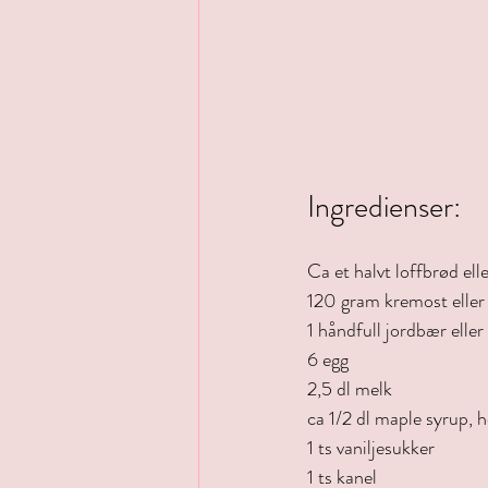
Ingredienser:
Ca et halvt loffbrød el
120 gram kremost eller
1 håndfull jordbær eller
6 egg
2,5 dl melk
ca 1/2 dl maple syrup, h
1 ts vaniljesukker
1 ts kanel