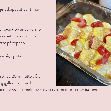
kjøleskapet et par timer 
er over- og undervarme 
skapet. Hvis du vil ha 
ette på toppen.
e på, og stek i 30 
ere i ca 20 minutter. Den 
 og gyllenbrun med 
en. Dryss litt melis over og server med resten av bærene. 