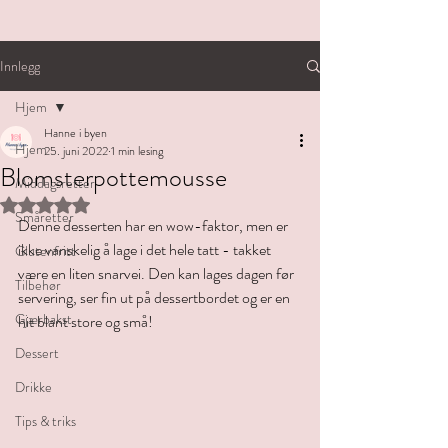
Innlegg
Hjem
Hanne i byen
Hjem
25. juni 2022
1 min lesing
Blomsterpottemousse
Middagsretter
Gitt NaN av 5 stjerner.
Småretter
Denne desserten har en wow-faktor, men er 
ikke vanskelig å lage i det hele tatt - takket 
Glutenfritt
være en liten snarvei. Den kan lages dagen før 
Tilbehør
servering, ser fin ut på dessertbordet og er en 
Gjærbakst
hit blant store og små! 
Dessert
Drikke
Tips & triks