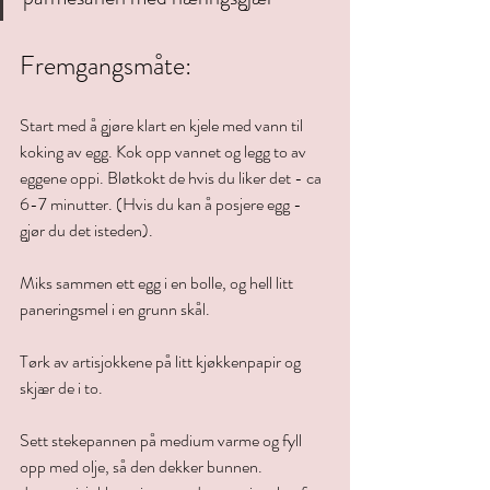
Fremgangsmåte:
Start med å gjøre klart en kjele med vann til 
koking av egg. Kok opp vannet og legg to av 
eggene oppi. Bløtkokt de hvis du liker det - ca 
6-7 minutter. (Hvis du kan å posjere egg - 
gjør du det isteden).
Miks sammen ett egg i en bolle, og hell litt 
paneringsmel i en grunn skål.
Tørk av artisjokkene på litt kjøkkenpapir og 
skjær de i to.
Sett stekepannen på medium varme og fyll 
opp med olje, så den dekker bunnen.