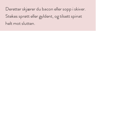
Deretter skjærer du bacon eller sopp i skiver. 
Stekes sprøtt eller gyldent, og tilsett spinat 
helt mot slutten. 
Varm brødene litt i ovnen eller brødristeren 
rett før servering. 
Smør majones på hver halvdel og anrett med 
spinat, sopp/bacon, egg og til slutt 
artisjokkene. 
Riv over noen skiver med parmesan og et 
dryss med salt og pepper over. Enjoy!
Småretter