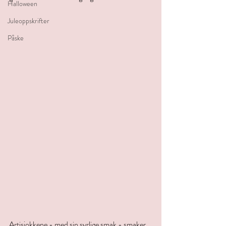
Halloween
Juleoppskrifter
Påske
Artisjokkene - med sin syrlige smak - smaker 