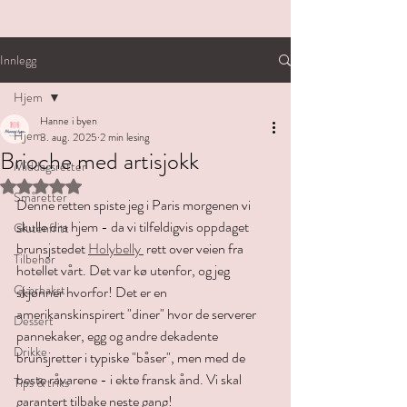
Innlegg
Hjem
Hanne i byen
Hjem
3. aug. 2025
2 min lesing
Brioche med artisjokk
Middagsretter
Gitt NaN av 5 stjerner.
Småretter
Denne retten spiste jeg i Paris morgenen vi 
skulle dra hjem - da vi tilfeldigvis oppdaget 
Glutenfritt
brunsjstedet 
Holybelly 
 rett over veien fra 
Tilbehør
hotellet vårt. Det var kø utenfor, og jeg 
Gjærbakst
skjønner hvorfor! Det er en 
amerikanskinspirert "diner" hvor de serverer 
Dessert
pannekaker, egg og andre dekadente 
Drikke
brunsjretter i typiske "båser", men med de 
beste råvarene - i ekte fransk ånd. Vi skal 
Tips & triks
garantert tilbake neste gang!